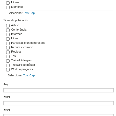
Llibres
Memòries
Seleccionar
Tots
Cap
Tipus de publicació
Article
Conferència
Informes
Llibre
Participació en congressos
Recurs electrònic
Revista
Tesi
Treball fi de grau
Treball fi de màster
Work in progress
Seleccionar
Tots
Cap
Any
ISBN
ISSN