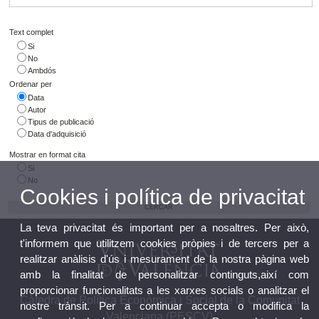
Text complet
Si
No
Ambdós
Ordenar per
Data
Autor
Tipus de publicació
Data d'adquisició
Mostrar en format cita
Si
No
Cookies i política de privacitat
La teva privacitat és important per a nosaltres. Per això,
t'informem que utilitzem cookies pròpies i de tercers per a
realitzar anàlisis d'ús i mesurament de la nostra pàgina web
amb la finalitat de personalitzar continguts,així com
proporcionar funcionalitats a les xarxes socials o analitzar el
Càtedra de Política Econòmica i Social de la Comunitat
nostre trànsit. Per a continuar accepta o modifica la
Valenciana (PESCV)