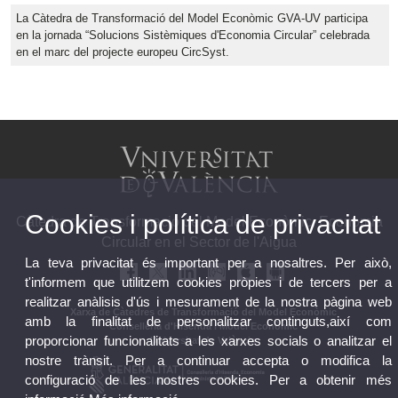
La Càtedra de Transformació del Model Econòmic GVA-UV participa
en la jornada “Solucions Sistèmiques d'Economia Circular” celebrada
en el marc del projecte europeu CircSyst.
Cookies i política de privacitat
Càtedra de Transformació del Model Econòmic. Economia
Circular en el Sector de l'Aigua
La teva privacitat és important per a nosaltres. Per això,
t'informem que utilitzem cookies pròpies i de tercers per a
realitzar anàlisis d'ús i mesurament de la nostra pàgina web
Xarxa de Càtedres de Transformació del Model Econòmic
amb la finalitat de personalitzar continguts,així com
Conselleria d'Hisenda i Model Econòmic
proporcionar funcionalitats a les xarxes socials o analitzar el
Universitat de València
nostre trànsit. Per a continuar accepta o modifica la
configuració de les nostres cookies. Per a obtenir més