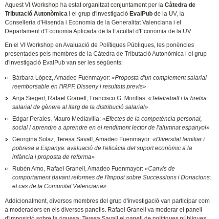
Aquest VI Workshop ha estat organitzat conjuntament per la
Càtedra de
Tributació Autonòmica
i el grup d'investigació
EvalPub
de la UV, la
Conselleria d'Hisenda i Economia de la Generalitat Valenciana i el
Departament d'Economia Aplicada de la Facultat d'Economia de la UV.
En el VI Workshop en Avaluació de Polítiques Públiques, les ponències
presentades pels membres de la Càtedra de Tributació Autonòmica i el grup
d'investigació EvalPub van ser les següents:
Bàrbara López, Amadeo Fuenmayor:
«Proposta d'un complement salarial
reemborsable en l'IRPF. Disseny i resultats previs»
Anja Siegert, Rafael Granell, Francisco G. Morillas:
«Teletreball i la bretxa
salarial de gènere al llarg de la distribució salarial»
Edgar Perales, Mauro Mediavilla:
«Efectes de la competència personal,
social i aprendre a aprendre en el rendiment lector de l'alumnat espanyol»
Georgina Solaz, Teresa Savall, Amadeo Fuenmayor:
«Diversitat familiar i
pobresa a Espanya: avaluació de l'eficàcia del suport econòmic a la
infància i proposta de reforma»
Rubén Amo, Rafael Granell, Amadeo Fuenmayor:
«Canvis de
comportament davant reformes de l'Impost sobre Successions i Donacions:
el cas de la Comunitat Valenciana»
Addicionalment, diversos membres del grup d'investigació van participar com
a moderadors en els diversos panells. Rafael Granell va moderar el panell
d'imposició sobre la riquesa; Teresa Savall el panell de polítiques públiques