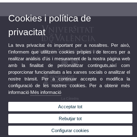
Cookies i política de
privacitat
La teva privacitat és important per a nosaltres. Per això,
Càtedra de Tributació Autonòmica
t'informem que utilitzem cookies pròpies i de tercers per a
realitzar anàlisis d'ús i mesurament de la nostra pàgina web
amb la finalitat de personalitzar continguts,així com
proporcionar funcionalitats a les xarxes socials o analitzar el
nostre trànsit. Per a continuar accepta o modifica la
configuració de les nostres cookies. Per a obtenir més
informació
Més informació
La Càtedra
Activitats
Acceptar tot
Investigació
Publicacions
Rebutjar tot
Premis
Configurar cookies
© 2026 UV. - Facultat d'Economia. Av. Tarongers, s/n. 46022 Valencia. Espanya.