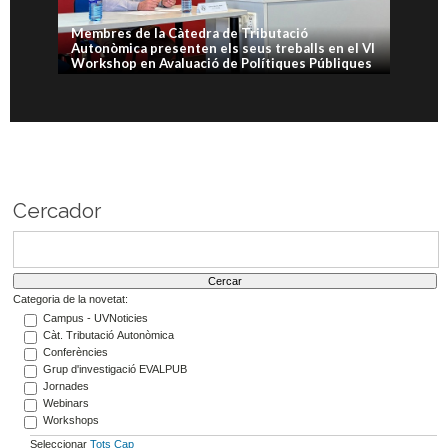
Membres de la Càtedra de Tributació
Autonòmica presenten els seus treballs en el VI
Workshop en Avaluació de Polítiques Públiques
Cercador
Categoria de la novetat:
Campus - UVNoticies
Càt. Tributació Autonòmica
Conferències
Grup d'investigació EVALPUB
Jornades
Webinars
Workshops
Seleccionar
Tots
Cap