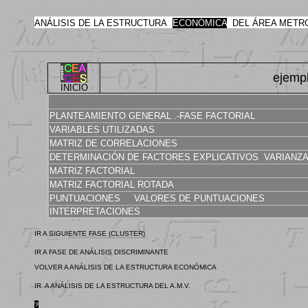
ANÁLISIS DE LA ESTRUCTURA
ECONÓMICA
DEL ÁREA METRO
ejem
INICIO
PLANTEAMIENTO GENERAL .-FASE FACTORIAL
VARIABLES UTILIZADAS
MATRIZ DE CORRELACIONES
DETERMINACIÓN DE FACTORES EXPLICATIVOS
VARIANZA
MATRIZ FACTORIAL
MATRIZ FACTORIAL ROTADA
PUNTUACIONES
VALORES DE PUNTUACIONES
INTERPRETACIONES
IR A SIGUIENTE FASE (CLUSTER)
IR A FASE DE ANÁLISIS DISCRIMINANTE
VOLVER A ANÁLISIS DE LA ESTRUCTURA ECONÓMIC
A
IR A ANÁLISIS DE LA ESTRUCTURA DEL A.M.V.
?