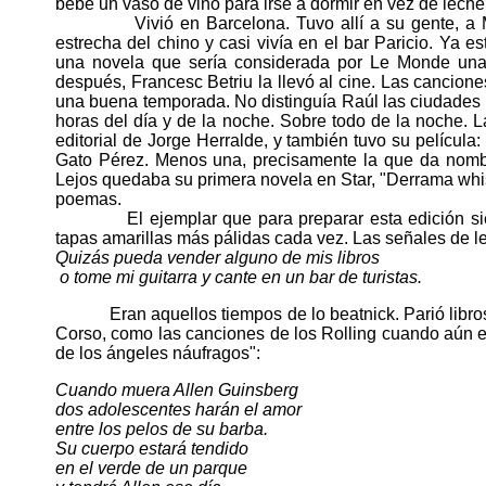
bebe un vaso de vino para irse a dormir en vez de leche?
Vivió en Barcelona. Tuvo allí a su gente, a Marí
estrecha del chino y casi vivía en el bar Paricio. Ya 
una novela que sería considerada por Le Monde una
después, Francesc Betriu la llevó al cine. Las cancio
una buena temporada. No distinguía Raúl las ciudades c
horas del día y de la noche. Sobre todo de la noche. L
editorial de Jorge Herralde, y también tuvo su película
Gato Pérez. Menos una, precisamente la que da nombre 
Lejos quedaba su primera novela en Star, "Derrama whis
poemas.
El ejemplar que para preparar esta edición siempr
tapas amarillas más pálidas cada vez. Las señales de l
Quizás pueda vender alguno de mis libros
o tome mi guitarra y cante en un bar de turistas.
Eran aquellos tiempos de lo beatnick. Parió libros
Corso, como las canciones de los Rolling cuando aún e
de los ángeles náufragos":
Cuando muera Allen Guinsberg
dos adolescentes harán el amor
entre los pelos de su barba.
Su cuerpo estará tendido
en el verde de un parque