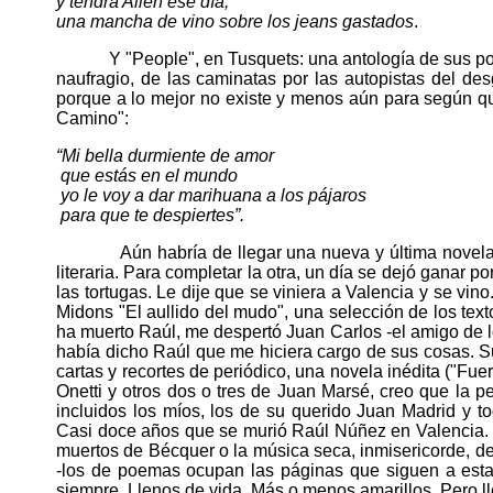
y tendrá Allen ese día,
una mancha de vino sobre los jeans gastados
.
Y "People", en Tusquets: una antología de sus poe
naufragio, de las caminatas por las autopistas del d
porque a lo mejor no existe y menos aún para según q
Camino":
“Mi bella durmiente de amor
que estás en el mundo
yo le voy a dar marihuana a los pájaros
para que te despiertes”.
Aún habría de llegar una nueva y última novela: "A
literaria. Para completar la otra, un día se dejó ganar 
las tortugas. Le dije que se viniera a Valencia y se vino
Midons "El aullido del mudo", una selección de los tex
ha muerto Raúl, me despertó Juan Carlos -el amigo de 
había dicho Raúl que me hiciera cargo de sus cosas. S
cartas y recortes de periódico, una novela inédita ("Fue
Onetti y otros dos o tres de Juan Marsé, creo que la 
incluidos los míos, los de su querido Juan Madrid y to
Casi doce años que se murió Raúl Núñez en Valencia. L
muertos de Bécquer o la música seca, inmisericorde, de
-los de poemas ocupan las páginas que siguen a esta 
siempre. Llenos de vida. Más o menos amarillos. Pero ll