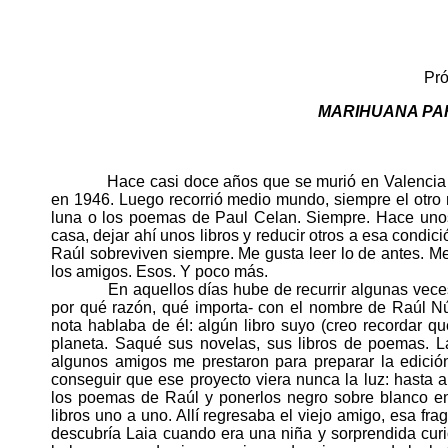
Pró
MARIHUANA PA
Hace casi doce años que se murió en Valencia 
en 1946. Luego recorrió medio mundo, siempre el otro
luna o los poemas de Paul Celan. Siempre. Hace unos
casa, dejar ahí unos libros y reducir otros a esa cond
Raúl sobreviven siempre. Me gusta leer lo de antes. M
los amigos. Esos. Y poco más.
En aquellos días hube de recurrir algunas veces al 
por qué razón, qué importa- con el nombre de Raúl 
nota hablaba de él: algún libro suyo (creo recordar q
planeta. Saqué sus novelas, sus libros de poemas. L
algunos amigos me prestaron para preparar la edici
conseguir que ese proyecto viera nunca la luz: hasta 
los poemas de Raúl y ponerlos negro sobre blanco en 
libros uno a uno. Allí regresaba el viejo amigo, esa fr
descubría Laia cuando era una niña y sorprendida cur