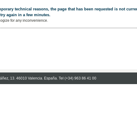
porary technical reasons, the page that has been requested is not curren
try again in a few minutes.
ogize for any inconvenience.
Ibáñez, 13. 46010 Valencia. España. Tel (+34) 963 86 41 00