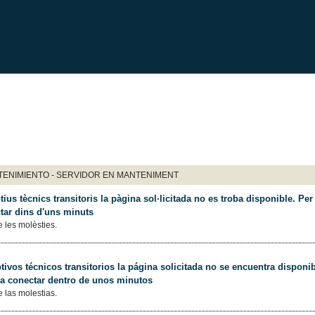
ENIMIENTO - SERVIDOR EN MANTENIMENT
ius tècnics transitoris la pàgina sol·licitada no es troba disponible. Per 
tar dins d'uns minuts
 les molèsties.
ivos técnicos transitorios la página solicitada no se encuentra disponib
 a conectar dentro de unos minutos
 las molestias.