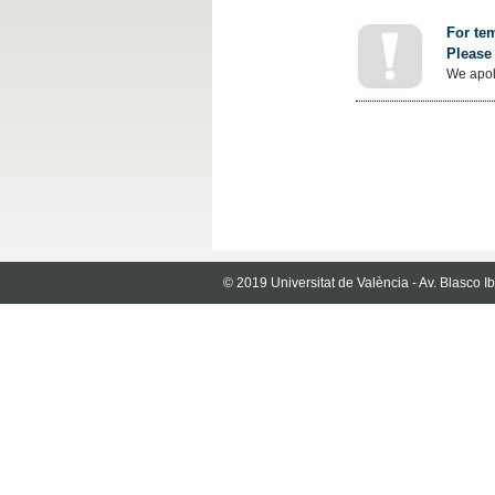
For tem
Please 
We apol
© 2019 Universitat de València - Av. Blasco 