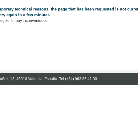
porary technical reasons, the page that has been requested is not curren
try again in a few minutes.
ogize for any inconvenience.
Ibáñez, 13. 46010 Valencia. España. Tel (+34) 963 86 41 00