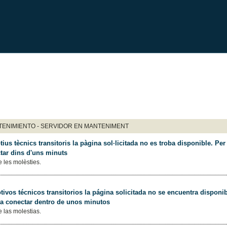
ENIMIENTO - SERVIDOR EN MANTENIMENT
ius tècnics transitoris la pàgina sol·licitada no es troba disponible. Per 
tar dins d'uns minuts
 les molèsties.
ivos técnicos transitorios la página solicitada no se encuentra disponib
 a conectar dentro de unos minutos
 las molestias.