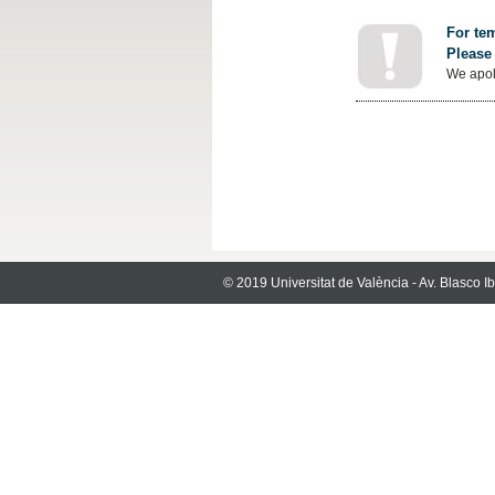
For tem
Please 
We apol
© 2019 Universitat de València - Av. Blasco 