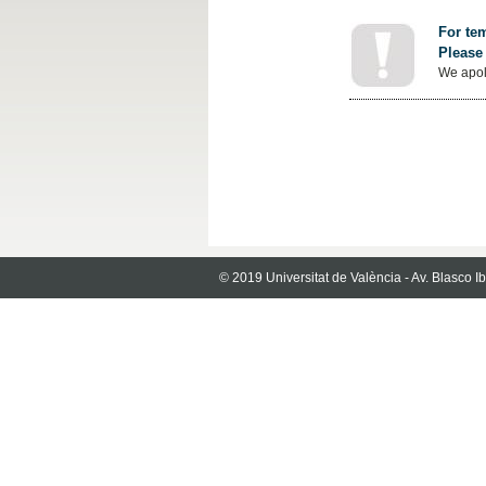
For tem
Please 
We apol
© 2019 Universitat de València - Av. Blasco 