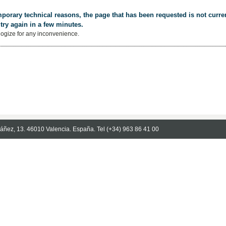
porary technical reasons, the page that has been requested is not curren
try again in a few minutes.
ogize for any inconvenience.
Ibáñez, 13. 46010 Valencia. España. Tel (+34) 963 86 41 00