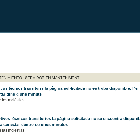
ENIMIENTO - SERVIDOR EN MANTENIMENT
ius tècnics transitoris la pàgina sol·licitada no es troba disponible. Per 
tar dins d'uns minuts
 les molèsties.
ivos técnicos transitorios la página solicitada no se encuentra disponib
 a conectar dentro de unos minutos
 las molestias.