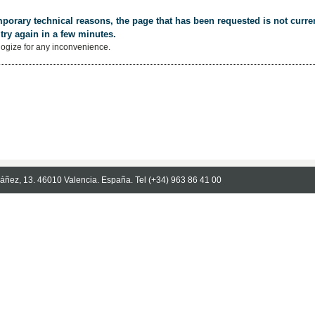
porary technical reasons, the page that has been requested is not curren
try again in a few minutes.
ogize for any inconvenience.
Ibáñez, 13. 46010 Valencia. España. Tel (+34) 963 86 41 00