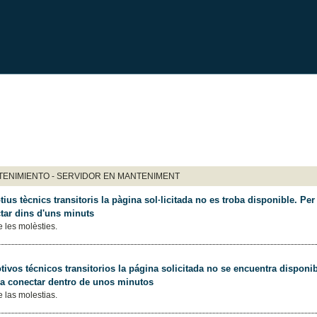
ENIMIENTO - SERVIDOR EN MANTENIMENT
ius tècnics transitoris la pàgina sol·licitada no es troba disponible. Per 
tar dins d'uns minuts
 les molèsties.
ivos técnicos transitorios la página solicitada no se encuentra disponib
 a conectar dentro de unos minutos
 las molestias.