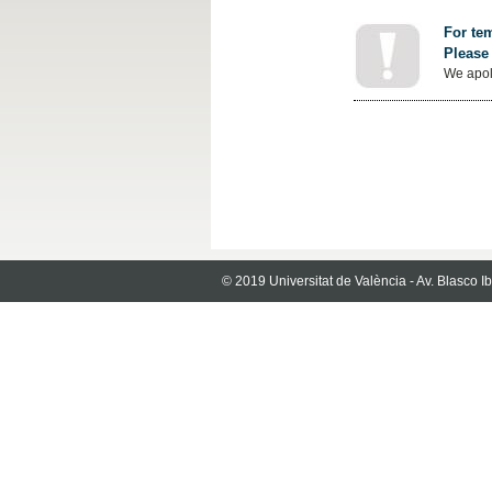
For tem
Please 
We apol
© 2019 Universitat de València - Av. Blasco 