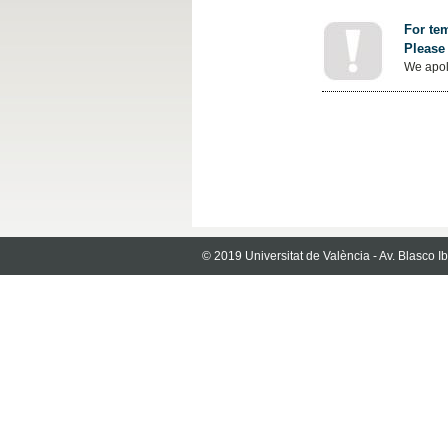
For tem
Please 
We apol
© 2019 Universitat de València - Av. Blasco 