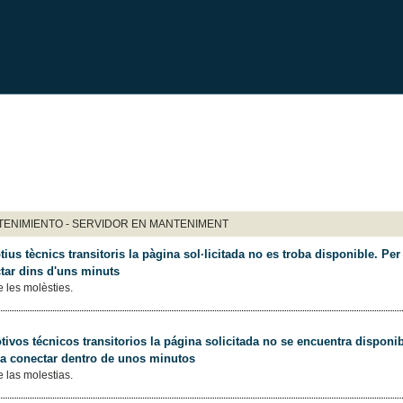
ENIMIENTO - SERVIDOR EN MANTENIMENT
ius tècnics transitoris la pàgina sol·licitada no es troba disponible. Per 
tar dins d'uns minuts
 les molèsties.
ivos técnicos transitorios la página solicitada no se encuentra disponib
 a conectar dentro de unos minutos
 las molestias.