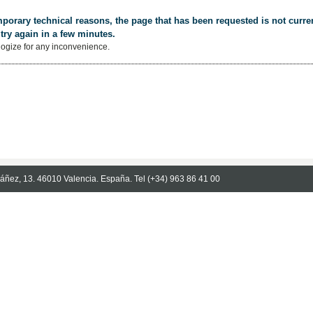
porary technical reasons, the page that has been requested is not curren
try again in a few minutes.
ogize for any inconvenience.
Ibáñez, 13. 46010 Valencia. España. Tel (+34) 963 86 41 00