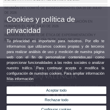
REUNIÓN DEL COMITÉ DE BIOSEGURIDAD EL DIA 20 DE JULIO
DE 2026
Cookies y política de
REUNIÓN DEL COMITÉ DE ÉTICA DE INVESTIGACIÓN EN
HUMANOS EL 29 DE JULIO DE 2026
privacidad
REUNIÓN DEL COMITÉ DE ÉTICA DE EXPERIMENTACIÓN Y
BIENESTAR ANIMAL EL DÍA 25 DE JUNIO DE 2026
Tu privacidad es importante para nosotros. Por ello te
informamos que utilizamos cookies propias y de terceros
para realizar análisis de uso y medición de nuestra página
web con el fin de personalizar contenidos,así como
proporcionar funcionalidades a las redes sociales o analizar
nuestro tráfico. Para continuar acepta o modifica la
configuración de nuestras cookies. Para ampliar información
Más información
Comisión de Ética en Investigación Experimental
Aceptar todo
Rechazar todo
Configurar cookies