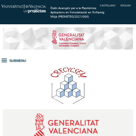
CASTELLANO
ENGLISH
Òxids Avançats per a la Plasmònica:
Aplicacions en Fotodetecció en l'Infraroig
Mitjà (PROMETEO/2021/066)
SUBMENU