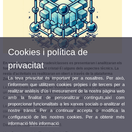
Cookies i política de
privacitat
En aquest conjunt de xarrades/classes es presentaran i analitzaran els
fonaments del creixement cristal·lí i alguns dels aspectes tècnics. La
resta d'activitats es realitzaran en obert a través de la plataforma
La teva privacitat és important per a nosaltres. Per això,
Zoom, per permetre una major participació.
t'informem que utilitzem cookies pròpies i de tercers per a
La jornada està coordinada per Vicente Muñoz Sanjosé i organitzada per
realitzar anàlisis d'ús i mesurament de la nostra pàgina web
un equip format per M. Carmen Martínez
Tomás, Eduardo Aznar Gadea,
amb la finalitat de personalitzar continguts,així com
Carolina Fernández Saiz, Javier Yeste Torregrosa i Oleksii Klymov.
proporcionar funcionalitats a les xarxes socials o analitzar el
La jornada titulada "Lectures Crystal Growth" estarà formada per diferents
nostre trànsit. Per a continuar accepta o modifica la
conferències impartides per Prof. Roberto Fornari de la Universitat de
configuració de les nostres cookies. Per a obtenir més
Parma.
informació
Més informació
Data: 30 de Maig-1 de Juny de 2023.