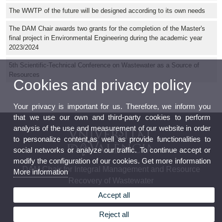
The WWTP of the future will be designed according to its own needs
The DAM Chair awards two grants for the completion of the Master's
final project in Environmental Engineering during the academic year
2023/2024
5th Scientific-Technical Conference on Wastewater as a Source of
Resources
Cookies and privacy policy
Your privacy is important for us. Therefore, we inform you
that we use our own and third-party cookies to perform
analysis of the use and measurement of our website in order
to personalize content,as well as provide functionalities to
social networks or analyze our traffic. To continue accept or
modify the configuration of our cookies. Get more information
DAM Chair for Integral Management and Resource
More information
Recovery of Wastewater
Accept all
Reject all