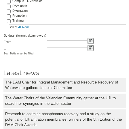
Campus - UVNoticies
DAM chair
Divulgation
Promotion
Training
Select
All
None
By date: (format: dd/mm/yyyy)
From
to
Both fields must be filled
Latest news
The DAM Chair for Integral Management and Resource Recovery of
Waterwaste gathers its Joint Committee.
The Water Chairs of the Valencian Community gather at the UJI to
search for synergies in the water sector
Research to optimise phosphorous recovery and a study on the
potential of Ultrafiltration membranes, winners of the 5th Edition of the
DAM Chair Awards