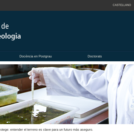
CASTELLANO
Docència en Postgrau
Doctorats
otege: entender el terreno es clave para un futuro más aseguro.