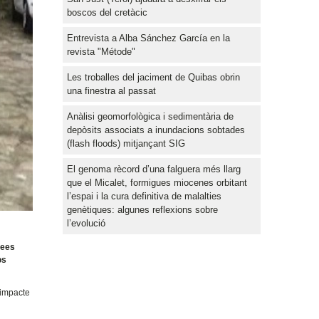
boscos del cretàcic
Entrevista a Alba Sánchez García en la
revista "Métode"
Les troballes del jaciment de Quibas obrin
una finestra al passat
Anàlisi geomorfològica i sedimentària de
depòsits associats a inundacions sobtades
(flash floods) mitjançant SIG
El genoma rècord d’una falguera més llarg
que el Micalet, formigues miocenes orbitant
l’espai i la cura definitiva de malalties
genètiques: algunes reflexions sobre
l’evolució
rees
os
'impacte