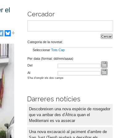
r el
Cercador
Categoria de la novetat:
Seleccionar
Tots
Cap
Per data (format: dd/mm/aaaa)
Del
Al
S'ha d'omplir els dos camps
Darreres notícies
Descobreixen una nova espècie de rosegador
que va arribar des d’Àfrica quan el
Mediterrani es va assecar
Una nova excavació al jaciment d’ambre de
San Just (Terol) ajudarà a desxifrar els