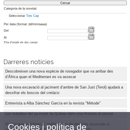
Categoria de la novetat:
Seleccionar
Tots
Cap
Per data (format: dd/mm/aaaa)
Del
Al
S'ha d'omplir els dos camps
Darreres notícies
Descobreixen una nova espècie de rosegador que va arribar des
d’Àfrica quan el Mediterrani es va assecar
Una nova excavació al jaciment d’ambre de San Just (Terol) ajudarà a
desxifrar els boscos del cretàcic
Entrevista a Alba Sánchez García en la revista "Métode"
Les troballes del jaciment de Quibas obrin una finestra al passat
Anàlisi geomorfològica i sedimentària de depòsits associats a
Cookies i política de
inundacions sobtades (flash floods) mitjançant SIG