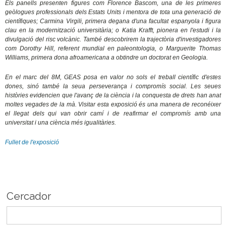
Els panells presenten figures com Florence Bascom, una de les primeres
geòlogues professionals dels Estats Units i mentora de tota una generació de
científiques; Carmina Virgili, primera degana d'una facultat espanyola i figura
clau en la modernització universitària; o Katia Krafft, pionera en l'estudi i la
divulgació del risc volcànic. També descobrirem la trajectòria d'investigadores
com Dorothy Hill, referent mundial en paleontologia, o Marguerite Thomas
Williams, primera dona afroamericana a obtindre un doctorat en Geologia.
En el marc del 8M, GEAS posa en valor no sols el treball científic d'estes
dones, sinó també la seua perseverança i compromís social. Les seues
històries evidencien que l'avanç de la ciència i la conquesta de drets han anat
moltes vegades de la mà. Visitar esta exposició és una manera de reconéixer
el llegat dels qui van obrir camí i de reafirmar el compromís amb una
universitat i una ciència més igualitàries.
Fullet de l'exposició
Cercador