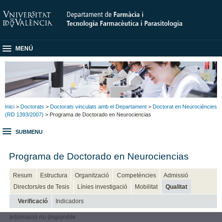
MENÚ
Inici
>
Doctorats
>
Doctorats vinculats amb el Departament
>
Doctorat en Neurociències
(RD 1393/2007)
> Programa de Doctorado en Neurociencias
SUBMENU
Programa de Doctorado en Neurociencias
Resum
Estructura
Organització
Competències
Admissió
Directors/es de Tesis
Línies investigació
Mobilitat
Qualitat
Verificació
Indicadors
Informació no disponible