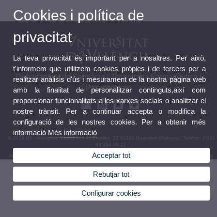
Cookies i política de
privacitat
La teva privacitat és important per a nosaltres. Per això,
t'informem que utilitzem cookies pròpies i de tercers per a
Departament de Farmàcia i Tecnologia Farmacèutica i
realitzar anàlisis d'ús i mesurament de la nostra pàgina web
Parasitologia
amb la finalitat de personalitzar continguts,així com
proporcionar funcionalitats a les xarxes socials o analitzar el
nostre trànsit. Per a continuar accepta o modifica la
configuració de les nostres cookies. Per a obtenir més
informació
Més informació
© 2026 UV. - Avinguda Vicent Andrés Estellés, 22 46100 Burjassot (València). Telèfon: (+34)
96 354 49 12
Acceptar tot
Avís legal
|
Accessibilitat
|
Política privacitat
|
Cookies
|
Transparència
|
Bústia Departament
Rebutjar tot
Configurar cookies