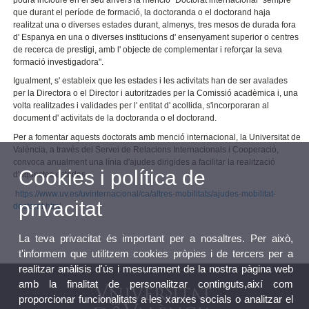
que durant el període de formació, la doctoranda o el doctorand haja
realitzat una o diverses estades durant, almenys, tres mesos de durada fora
d' Espanya en una o diverses institucions d' ensenyament superior o centres
de recerca de prestigi, amb l' objecte de complementar i reforçar la seva
formació investigadora".
Igualment, s' estableix que les estades i les activitats han de ser avalades
per la Directora o el Director i autoritzades per la Comissió acadèmica i, una
volta realitzades i validades per l' entitat d' acollida, s'incorporaran al
document d' activitats de la doctoranda o el doctorand.
Per a fomentar aquests doctorats amb menció internacional, la Universitat de
València, a través del Servei de Relacions Internacionals i Cooperació,
convoca anualment una línia d'ajudes dirigides a facilitar la realització
Cookies i política de
d'aquestes estades.
https://www.uv.es/uvinternacional/ca/altres-mobilitats/ajudes-mobilitat-
privacitat
doctorat.html
La teva privacitat és important per a nosaltres. Per això,
t'informem que utilitzem cookies pròpies i de tercers per a
realitzar anàlisis d'ús i mesurament de la nostra pàgina web
amb la finalitat de personalitzar continguts,així com
proporcionar funcionalitats a les xarxes socials o analitzar el