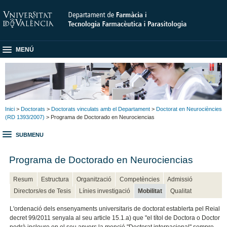
MENÚ
Inici
>
Doctorats
>
Doctorats vinculats amb el Departament
>
Doctorat en Neurociències
(RD 1393/2007)
> Programa de Doctorado en Neurociencias
SUBMENU
Programa de Doctorado en Neurociencias
Resum
Estructura
Organització
Competències
Admissió
Directors/es de Tesis
Línies investigació
Mobilitat
Qualitat
L'ordenació dels ensenyaments universitaris de doctorat establerta pel Reial
decret 99/2011 senyala al seu article 15.1.a) que "el títol de Doctora o Doctor
podrà incloure en el seu anvers la menció "Doctorat internacional" sempre