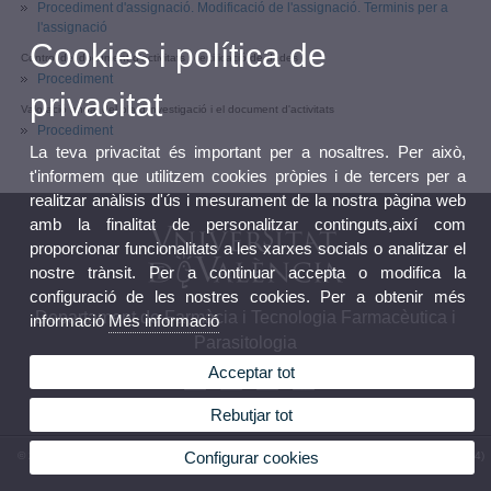
Procediment d'assignació. Modificació de l'assignació. Terminis per a
l'assignació
Cookies i política de
Control del document d'activitats i certificació de dades
Procediment
privacitat
Valoració anual del pla d'investigació i el document d'activitats
Procediment
La teva privacitat és important per a nosaltres. Per això,
t'informem que utilitzem cookies pròpies i de tercers per a
realitzar anàlisis d'ús i mesurament de la nostra pàgina web
amb la finalitat de personalitzar continguts,així com
proporcionar funcionalitats a les xarxes socials o analitzar el
nostre trànsit. Per a continuar accepta o modifica la
configuració de les nostres cookies. Per a obtenir més
Departament de Farmàcia i Tecnologia Farmacèutica i
informació
Més informació
Parasitologia
Acceptar tot
Rebutjar tot
Configurar cookies
© 2026 UV. - Avinguda Vicent Andrés Estellés, 22 46100 Burjassot (València). Telèfon: (+34)
96 354 49 12