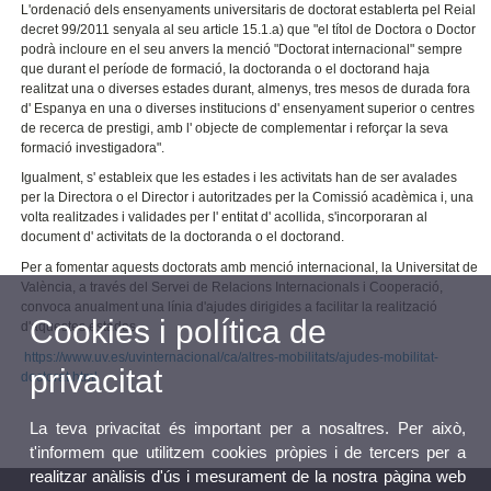
L'ordenació dels ensenyaments universitaris de doctorat establerta pel Reial
decret 99/2011 senyala al seu article 15.1.a) que "el títol de Doctora o Doctor
podrà incloure en el seu anvers la menció "Doctorat internacional" sempre
que durant el període de formació, la doctoranda o el doctorand haja
realitzat una o diverses estades durant, almenys, tres mesos de durada fora
d' Espanya en una o diverses institucions d' ensenyament superior o centres
de recerca de prestigi, amb l' objecte de complementar i reforçar la seva
formació investigadora".
Igualment, s' estableix que les estades i les activitats han de ser avalades
per la Directora o el Director i autoritzades per la Comissió acadèmica i, una
volta realitzades i validades per l' entitat d' acollida, s'incorporaran al
document d' activitats de la doctoranda o el doctorand.
Per a fomentar aquests doctorats amb menció internacional, la Universitat de
València, a través del Servei de Relacions Internacionals i Cooperació,
convoca anualment una línia d'ajudes dirigides a facilitar la realització
Cookies i política de
d'aquestes estades.
https://www.uv.es/uvinternacional/ca/altres-mobilitats/ajudes-mobilitat-
privacitat
doctorat.html
La teva privacitat és important per a nosaltres. Per això,
t'informem que utilitzem cookies pròpies i de tercers per a
realitzar anàlisis d'ús i mesurament de la nostra pàgina web