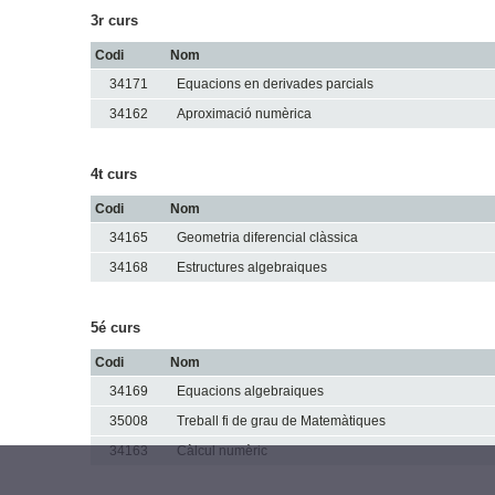
3r curs
Codi
Nom
34171
Equacions en derivades parcials
34162
Aproximació numèrica
4t curs
Codi
Nom
34165
Geometria diferencial clàssica
34168
Estructures algebraiques
5é curs
Codi
Nom
34169
Equacions algebraiques
35008
Treball fi de grau de Matemàtiques
34163
Càlcul numèric