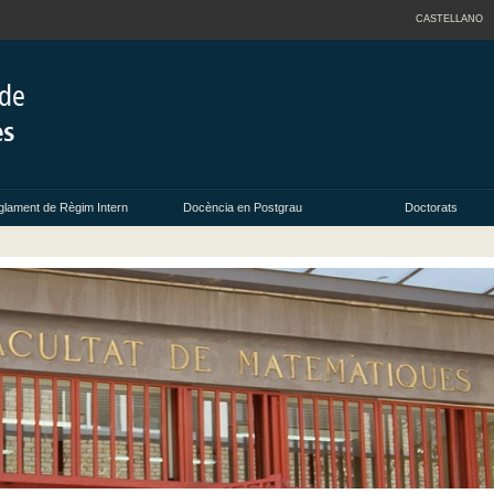
CASTELLANO
lament de Règim Intern
Docència en Postgrau
Doctorats