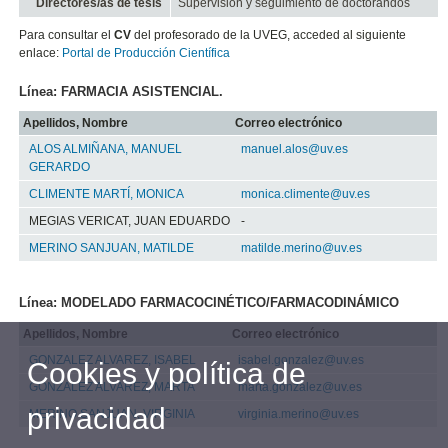
Directores/as de tesis
Supervisión y seguimiento de doctorandos
Para consultar el
CV
del profesorado de la UVEG, acceded al siguiente
enlace:
Portal de Producción Científica
Línea: FARMACIA ASISTENCIAL.
Apellidos, Nombre
Correo electrónico
ALOS ALMIÑANA, MANUEL
manuel.alos@uv.es
GERARDO
CLIMENTE MARTÍ, MONICA
monica.climente@uv.es
MEGIAS VERICAT, JUAN EDUARDO
-
MERINO SANJUAN, MATILDE
matilde.merino@uv.es
Línea: MODELADO FARMACOCINÉTICO/FARMACODINÁMICO
Apellidos, Nombre
Correo electrónico
GONZALEZ ALVAREZ, ISABEL
isabel.gonzalez@uv.es
Cookies y política de
GONZALEZ ALVAREZ, MARTA
marta.gonzalez@uv.es
privacidad
MERINO SANJUAN, VIRGINIA
virginia.merino@uv.es