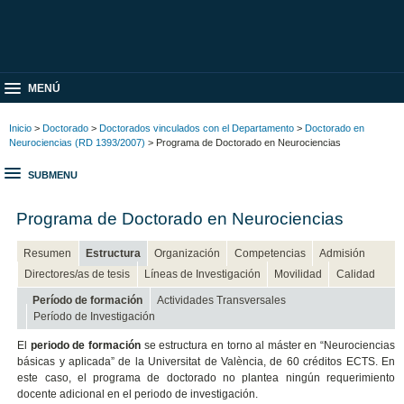
MENÚ
Inicio
>
Doctorado
>
Doctorados vinculados con el Departamento
>
Doctorado en
Neurociencias (RD 1393/2007)
> Programa de Doctorado en Neurociencias
SUBMENU
Programa de Doctorado en Neurociencias
Resumen
Estructura
Organización
Competencias
Admisión
Directores/as de tesis
Líneas de Investigación
Movilidad
Calidad
Período de formación
Actividades Transversales
Período de Investigación
El
periodo de formación
se estructura en torno al máster en “Neurociencias
básicas y aplicada” de la Universitat de València, de 60 créditos ECTS. En
este caso, el programa de doctorado no plantea ningún requerimiento
docente adicional en el periodo de investigación.