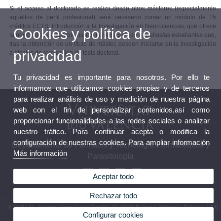
Si el acceso al doctorado se realiza desde otros másteres (especialmente
aquellos de perfil profesional) será necesario cursar un módulo de 15
créditos ECTS, Introducción a la Investigación en Neurociencias, que ofrece
Cookies y política de
la posibilidad de complementar la formación de aquellos/as estudiantes que,
tras la obtención de un título de máster, deseen iniciarse en la investigación
privacidad
a efectos de realización de tesis doctoral.
Tu privacidad es importante para nosotros. Por ello te
informamos que utilizamos cookies propias y de terceros
para realizar análisis de uso y medición de nuestra página
web con el fin de personalizar contenidos,así como
proporcionar funcionalidades a las redes sociales o analizar
nuestro tráfico. Para continuar acepta o modifica la
configuración de nuestras cookies. Para ampliar información
Departamento de Farmacia y Tecnología Farmacéutica y
Más información
Parasitología
Aceptar todo
Rechazar todo
© 2026 UV. - Avenida Vicent Andrés Estellés, 22 46100 Burjassot (Valencia). Teléfono: (+34)
Configurar cookies
96 354 49 12