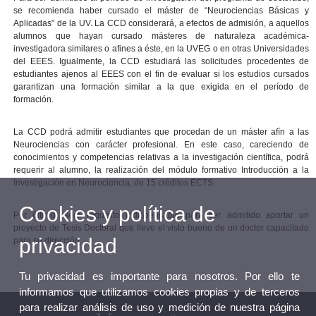
se recomienda haber cursado el máster de “Neurociencias Básicas y
Aplicadas” de la UV. La CCD considerará, a efectos de admisión, a aquellos
alumnos que hayan cursado másteres de naturaleza académica-
investigadora similares o afines a éste, en la UVEG o en otras Universidades
del EEES. Igualmente, la CCD estudiará las solicitudes procedentes de
estudiantes ajenos al EEES con el fin de evaluar si los estudios cursados
garantizan una formación similar a la que exigida en el período de
formación.
La CCD podrá admitir estudiantes que procedan de un máster afín a las
Neurociencias con carácter profesional. En este caso, careciendo de
conocimientos y competencias relativas a la investigación científica, podrá
requerir al alumno, la realización del módulo formativo Introducción a la
Investigación en Neurociencia, de 15 créditos ECTS.
Cookies y política de
Por último, será requisito indispensable para ser admitido aportar un
proyecto de Tesis Doctoral que lleve el visto bueno de un doctor capacitado
privacidad
para su dirección.
Tu privacidad es importante para nosotros. Por ello te
informamos que utilizamos cookies propias y de terceros
para realizar análisis de uso y medición de nuestra página