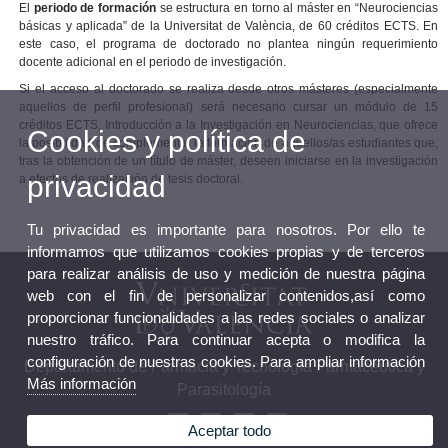
El
periodo de formación
se estructura en torno al máster en “Neurociencias
básicas y aplicada” de la Universitat de València, de 60 créditos ECTS. En
este caso, el programa de doctorado no plantea ningún requerimiento
docente adicional en el periodo de investigación.
Si el acceso al doctorado se realiza desde otros másteres (especialmente
aquellos de perfil profesional) será necesario cursar un módulo de 15
créditos ECTS, Introducción a la Investigación en Neurociencias, que ofrece
Cookies y política de
la posibilidad de complementar la formación de aquellos/as estudiantes que,
tras la obtención de un título de máster, deseen iniciarse en la investigación
privacidad
a efectos de realización de tesis doctoral.
Tu privacidad es importante para nosotros. Por ello te
informamos que utilizamos cookies propias y de terceros
para realizar análisis de uso y medición de nuestra página
web con el fin de personalizar contenidos,así como
proporcionar funcionalidades a las redes sociales o analizar
nuestro tráfico. Para continuar acepta o modifica la
configuración de nuestras cookies. Para ampliar información
Departamento de Farmacia y Tecnología Farmacéutica y
Más información
Parasitología
Aceptar todo