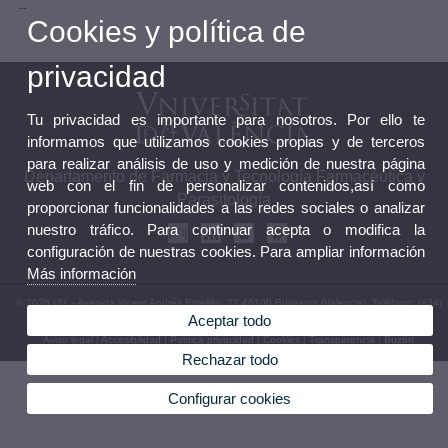
--
Cookies y política de
privacidad
Tu privacidad es importante para nosotros. Por ello te
informamos que utilizamos cookies propias y de terceros
para realizar análisis de uso y medición de nuestra página
Departamento de Farmacia y Tecnología Farmacéutica y
web con el fin de personalizar contenidos,así como
Parasitología
proporcionar funcionalidades a las redes sociales o analizar
nuestro tráfico. Para continuar acepta o modifica la
configuración de nuestras cookies. Para ampliar información
Más información
© 2026 UV. - Avenida Vicent Andrés Estellés, 22 46100 Burjassot (Valencia). Teléfono: (+34)
96 354 49 12
Aceptar todo
Aviso legal
|
Accesibilidad
|
Política privacidad
|
Cookies
|
Transparencia
|
Buzón
Departamento
Rechazar todo
Configurar cookies