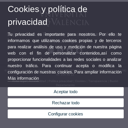
Cookies y política de
privacidad
Tu privacidad es importante para nosotros. Por ello te
Departamento de Farmacia y Tecnología Farmacéutica y
informamos que utilizamos cookies propias y de terceros
Parasitología
para realizar análisis de uso y medición de nuestra página
web con el fin de personalizar contenidos,así como
proporcionar funcionalidades a las redes sociales o analizar
nuestro tráfico. Para continuar acepta o modifica la
© 2026 UV. - Avenida Vicent Andrés Estellés, 22 46100 Burjassot (Valencia). Teléfono: (+34)
configuración de nuestras cookies. Para ampliar información
96 354 49 12
Más información
Aviso legal
|
Accesibilidad
|
Política privacidad
|
Cookies
|
Transparencia
|
Buzón
Departamento
Aceptar todo
Rechazar todo
Configurar cookies