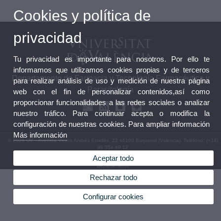
Cookies y política de
privacidad
Tu privacidad es importante para nosotros. Por ello te
informamos que utilizamos cookies propias y de terceros
Departamento de Farmacia y Tecnología Farmacéutica y
para realizar análisis de uso y medición de nuestra página
Parasitología
web con el fin de personalizar contenidos,así como
proporcionar funcionalidades a las redes sociales o analizar
nuestro tráfico. Para continuar acepta o modifica la
configuración de nuestras cookies. Para ampliar información
Más información
© 2026 UV. - Avenida Vicent Andrés Estellés, 22 46100 Burjassot (Valencia). Teléfono: (+34)
96 354 49 12
Aceptar todo
Aviso legal
|
Accesibilidad
|
Política privacidad
|
Cookies
|
Transparencia
|
Buzón
Departamento
Rechazar todo
Configurar cookies