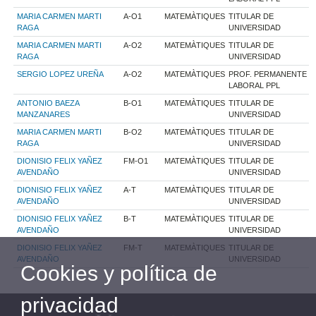
MARIA CARMEN MARTI
A-O1
MATEMÀTIQUES
TITULAR DE
RAGA
UNIVERSIDAD
MARIA CARMEN MARTI
A-O2
MATEMÀTIQUES
TITULAR DE
RAGA
UNIVERSIDAD
SERGIO LOPEZ UREÑA
A-O2
MATEMÀTIQUES
PROF. PERMANENTE
LABORAL PPL
ANTONIO BAEZA
B-O1
MATEMÀTIQUES
TITULAR DE
MANZANARES
UNIVERSIDAD
MARIA CARMEN MARTI
B-O2
MATEMÀTIQUES
TITULAR DE
RAGA
UNIVERSIDAD
DIONISIO FELIX YAÑEZ
FM-O1
MATEMÀTIQUES
TITULAR DE
AVENDAÑO
UNIVERSIDAD
DIONISIO FELIX YAÑEZ
A-T
MATEMÀTIQUES
TITULAR DE
AVENDAÑO
UNIVERSIDAD
DIONISIO FELIX YAÑEZ
B-T
MATEMÀTIQUES
TITULAR DE
AVENDAÑO
UNIVERSIDAD
DIONISIO FELIX YAÑEZ
FM-T
MATEMÀTIQUES
TITULAR DE
AVENDAÑO
UNIVERSIDAD
Cookies y política de
privacidad