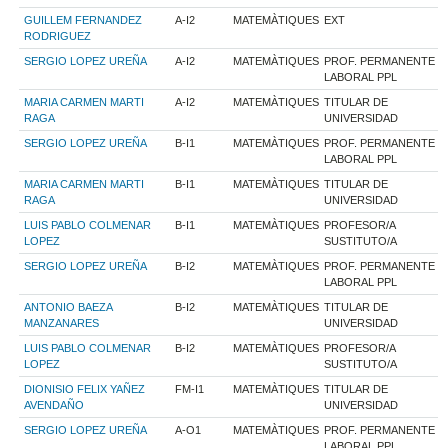
GUILLEM FERNANDEZ
A-I2
MATEMÀTIQUES
EXT
RODRIGUEZ
SERGIO LOPEZ UREÑA
A-I2
MATEMÀTIQUES
PROF. PERMANENTE
LABORAL PPL
MARIA CARMEN MARTI
A-I2
MATEMÀTIQUES
TITULAR DE
RAGA
UNIVERSIDAD
SERGIO LOPEZ UREÑA
B-I1
MATEMÀTIQUES
PROF. PERMANENTE
LABORAL PPL
MARIA CARMEN MARTI
B-I1
MATEMÀTIQUES
TITULAR DE
RAGA
UNIVERSIDAD
LUIS PABLO COLMENAR
B-I1
MATEMÀTIQUES
PROFESOR/A
LOPEZ
SUSTITUTO/A
SERGIO LOPEZ UREÑA
B-I2
MATEMÀTIQUES
PROF. PERMANENTE
LABORAL PPL
ANTONIO BAEZA
B-I2
MATEMÀTIQUES
TITULAR DE
MANZANARES
UNIVERSIDAD
LUIS PABLO COLMENAR
B-I2
MATEMÀTIQUES
PROFESOR/A
LOPEZ
SUSTITUTO/A
DIONISIO FELIX YAÑEZ
FM-I1
MATEMÀTIQUES
TITULAR DE
AVENDAÑO
UNIVERSIDAD
SERGIO LOPEZ UREÑA
A-O1
MATEMÀTIQUES
PROF. PERMANENTE
LABORAL PPL