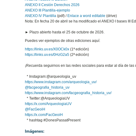
ANEXO II Cesión Derechos 2026
ANEXO III Plantilla-ejemplo
ANEXO IV Plantilla
(pdf) /
Enlace a word editable
(drive)
Nota: En fecha 20 de abril se ha modificado el ANEXO I bases III Ed
► Plazo abierto hasta el 25 de octubre de 2026.
Puedes ver ejemplos de otras ediciones aquí:
https://links.uv.es/X0OCk0x
(1ª edición)
https://links.uv.es/0HzG2a5
(2ª edición)
¡Recuerda seguirnos en las redes sociales para estar al día de las
* Instagram:@arqueologia_uv
https://www.instagram.com/arqueologia_uv/
@facgeografia_historia_uv
https://www.instagram.com/facgeografia_historia_uv/
* Twitter:@ArqueologiaUV
https://x.com/ArqueologiaUV
@FacGeoiH
https://x.com/FacGeoiH
* hashtag #DonesPassatPresent
Imágenes: