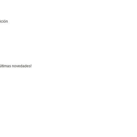
ición
 últimas novedades!