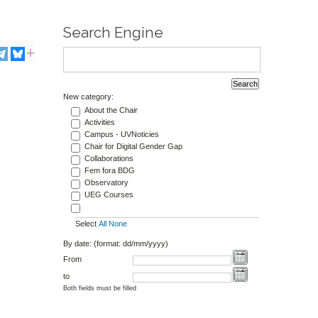
Search Engine
New category:
About the Chair
Activities
Campus - UVNoticies
Chair for Digital Gender Gap
Collaborations
Fem fora BDG
Observatory
UEG Courses
Select
All
None
By date: (format: dd/mm/yyyy)
From
to
Both fields must be filled