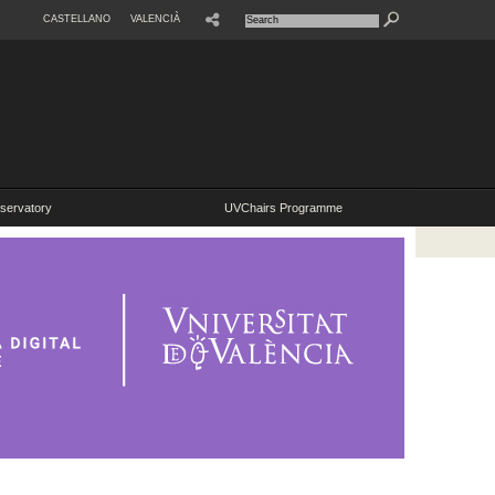
CASTELLANO
VALENCIÀ
SHARE
servatory
UVChairs Programme