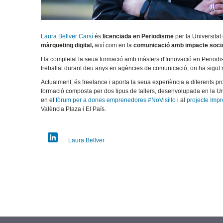
Laura Bellver Carsí
és
licenciada en Periodisme
per la Universitat
màrqueting digital,
així com en la
comunicació amb impacte socia
Ha completat la seua formació amb màsters d'Innovació en Periodisme
treballat durant deu anys en agències de comunicació, on ha sigut 
Actualment, és freelance i aporta la seua experiència a diferents pr
formació composta per dos tipus de tallers, desenvolupada en la Uni
en el
fòrum per a dones emprenedores #NoVisillo
i al
projecte Imp
València Plaza i El País.
Laura Bellver