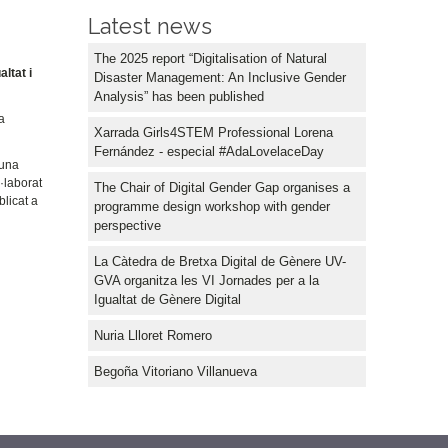
Latest news
The 2025 report “Digitalisation of Natural
ltat i
Disaster Management: An Inclusive Gender
Analysis” has been published
a
Xarrada Girls4STEM Professional Lorena
Fernández - especial #AdaLovelaceDay
 una
·laborat
The Chair of Digital Gender Gap organises a
blicat a
programme design workshop with gender
perspective
La Càtedra de Bretxa Digital de Gènere UV-
GVA organitza les VI Jornades per a la
Igualtat de Gènere Digital
Nuria Llloret Romero
Begoña Vitoriano Villanueva