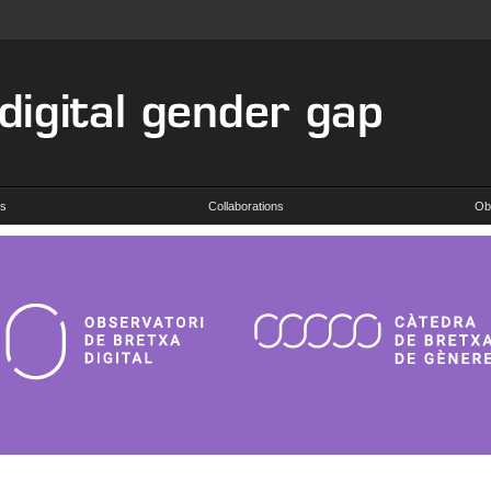
es
Collaborations
Ob