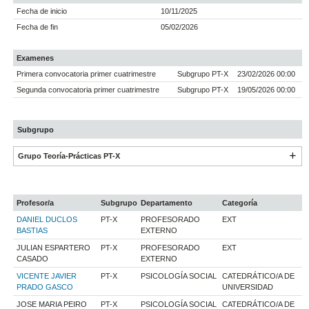
Fecha de inicio
10/11/2025
Fecha de fin
05/02/2026
Examenes
Primera convocatoria primer cuatrimestre
Subgrupo PT-X
23/02/2026 00:00
Segunda convocatoria primer cuatrimestre
Subgrupo PT-X
19/05/2026 00:00
Subgrupo
Grupo Teoría-Prácticas PT-X
Profesor/a
Subgrupo
Departamento
Categoría
DANIEL DUCLOS
PT-X
PROFESORADO
EXT
BASTIAS
EXTERNO
JULIAN ESPARTERO
PT-X
PROFESORADO
EXT
CASADO
EXTERNO
VICENTE JAVIER
PT-X
PSICOLOGÍA SOCIAL
CATEDRÁTICO/A DE
PRADO GASCO
UNIVERSIDAD
JOSE MARIA PEIRO
PT-X
PSICOLOGÍA SOCIAL
CATEDRÁTICO/A DE