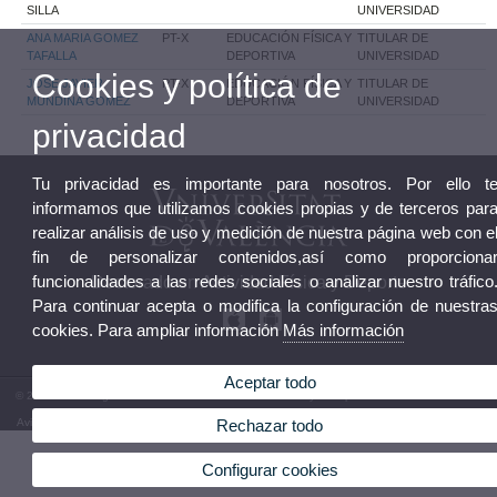
SILLA
UNIVERSIDAD
ANA MARIA GOMEZ
PT-X
EDUCACIÓN FÍSICA Y
TITULAR DE
TAFALLA
DEPORTIVA
UNIVERSIDAD
Cookies y política de
JOSE JAVIER
PT-X
EDUCACIÓN FÍSICA Y
TITULAR DE
MUNDINA GOMEZ
DEPORTIVA
UNIVERSIDAD
privacidad
Tu privacidad es importante para nosotros. Por ello t
informamos que utilizamos cookies propias y de terceros par
realizar análisis de uso y medición de nuestra página web con e
fin de personalizar contenidos,así como proporciona
funcionalidades a las redes sociales o analizar nuestro tráfico
Doctorado en Actividad Física y Deporte
Para continuar acepta o modifica la configuración de nuestra
cookies. Para ampliar información
Más información
Aceptar todo
© 2026 UV. - Programa de Doctorado en Actividad Física y el Deporte. Teléfono: 96 3864354
Aviso legal
|
Accesibilidad
|
Política privacidad
|
Cookies
|
Transparencia
|
Bústia de contacte
Rechazar todo
Configurar cookies