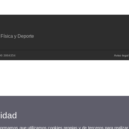
 Física y Deporte
: 96 3864354
Aviso legal
cidad
nformamos que utilizamos cookies propias y de terceros para realizar