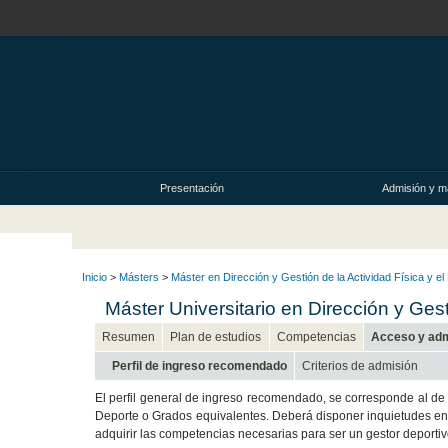
Presentación
Admisión y ma
Inicio
>
Másters
>
Máster en Dirección y Gestión de la Actividad Física y el
Máster Universitario en Dirección y Gest
Resumen
Plan de estudios
Competencias
Acceso y ad
Perfil de ingreso recomendado
Criterios de admisión
El perfil general de ingreso recomendado, se corresponde al de u
Deporte o Grados equivalentes. Deberá disponer inquietudes en t
adquirir las competencias necesarias para ser un gestor deporti