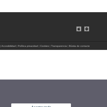
|
Accesibilidad
|
Política privacidad
|
Cookies
|
Transparencia
|
Bústia de contacte