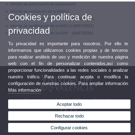
Informe de autorización de implantación
Informe de evaluación de la ANECA
Cookies y política de
Informe de modificación de la ANECA
(01/04/2014)
Informe de modificación de la ANECA
(30/07/2021)
privacidad
Informe de modificación de la AVAP
(16/07/2024)
Tu privacidad es importante para nosotros. Por ello te
informamos que utilizamos cookies propias y de terceros
para realizar análisis de uso y medición de nuestra página
web con el fin de personalizar contenidos,así como
proporcionar funcionalidades a las redes sociales o analizar
nuestro tráfico. Para continuar acepta o modifica la
configuración de nuestras cookies. Para ampliar información
Más información
Doctorado en Actividad Física y Deporte
Aceptar todo
Rechazar todo
Configurar cookies
© 2026 UV. - Programa de Doctorado en Actividad Física y el Deporte. Teléfono: 96 3864354