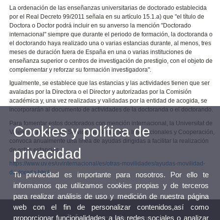
La ordenación de las enseñanzas universitarias de doctorado establecida
por el Real Decreto 99/2011 señala en su artículo 15.1.a) que "el título de
Doctora o Doctor podrá incluir en su anverso la mención "Doctorado
internacional" siempre que durante el periodo de formación, la doctoranda o
el doctorando haya realizado una o varias estancias durante, al menos, tres
meses de duración fuera de España en una o varias instituciones de
enseñanza superior o centros de investigación de prestigio, con el objeto de
complementar y reforzar su formación investigadora".
Igualmente, se establece que las estancias y las actividades tienen que ser
avaladas por la Directora o el Director y autorizadas por la Comisión
académica y, una vez realizadas y validadas por la entidad de acogida, se
incorporarán al documento de actividades de la doctoranda o el doctorando.
Para fomentar estos doctorados con mención internacional, la Universitat de
Cookies y política de
València, a través del Servicio de Relaciones Internacionales y Cooperación,
convoca anualmente una línea de ayudas dirigidas a facilitar la realización
privacidad
de estas estancias.
https://www.uv.es/uvinternacional/es/otras-movilidades/ayudas-movilidad-
doctorado.html
Tu privacidad es importante para nosotros. Por ello te
informamos que utilizamos cookies propias y de terceros
para realizar análisis de uso y medición de nuestra página
web con el fin de personalizar contenidos,así como
proporcionar funcionalidades a las redes sociales o analizar