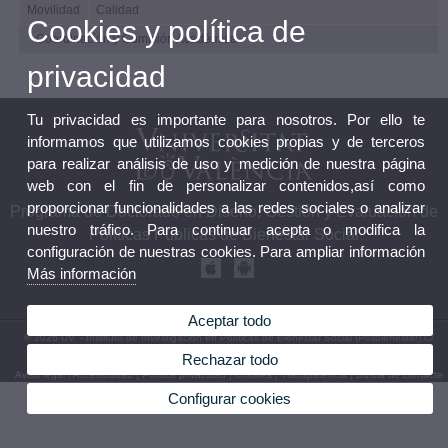
Movilidad
Calidad
Cookies y política de
Coordinación y Comisión Académica
privacidad
Tu privacidad es importante para nosotros. Por ello te
informamos que utilizamos cookies propias y de terceros
para realizar análisis de uso y medición de nuestra página
web con el fin de personalizar contenidos,así como
proporcionar funcionalidades a las redes sociales o analizar
Programa de Doctorado en Diseño, Gestión y Evaluación de
nuestro tráfico. Para continuar acepta o modifica la
Políticas Públicas de Bienestar Social
configuración de nuestras cookies. Para ampliar información
Más información
Aceptar todo
© 2026 UV. - Instituto de Investigación en Políticas de Bienestar Social (Polibienestar).C/
Serpis, 29. 46022 – València. Teléfono: (+34) 96 162 54 12
Rechazar todo
Aviso legal
|
Accesibilidad
|
Política privacidad
|
Cookies
|
Transparencia
|
Bústia de contacte
Configurar cookies