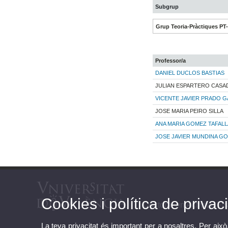
Subgrup
Grup Teoria-Pràctiques PT
Professor/a
DANIEL DUCLOS BASTIAS
JULIAN ESPARTERO CASA
VICENTE JAVIER PRADO 
JOSE MARIA PEIRO SILLA
ANA MARIA GOMEZ TAFALL
JOSE JAVIER MUNDINA G
Cookies i política de privaci
Doctorat en Activitat Fís
La teva privacitat és important per a nosaltres. Per això