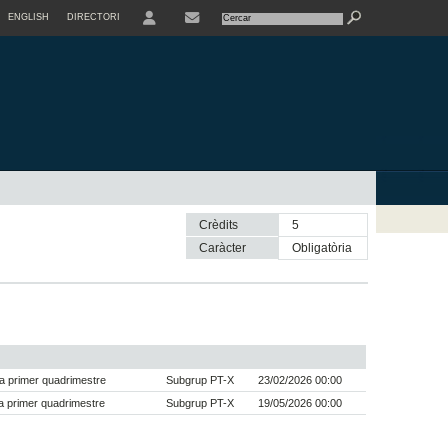
ENGLISH
DIRECTORI
USER
Crèdits
5
Caràcter
obligatòria
a primer quadrimestre
Subgrup PT-X
23/02/2026 00:00
 primer quadrimestre
Subgrup PT-X
19/05/2026 00:00