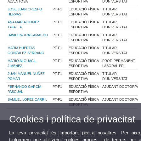
ALVENTOSA
ESPORTIVA
D'UNIVERSITAT
JOSE JUAN CRESPO
PT-F1
EDUCACIÓ FÍSICA I
TITULAR
HERVAS
ESPORTIVA
D'UNIVERSITAT
ANA MARIA GOMEZ
PT-F1
EDUCACIÓ FÍSICA I
TITULAR
TAFALLA
ESPORTIVA
D'UNIVERSITAT
DAVID PARRA CAMACHO
PT-F1
EDUCACIÓ FÍSICA I
TITULAR
ESPORTIVA
D'UNIVERSITAT
MARIA HUERTAS
PT-F1
EDUCACIÓ FÍSICA I
TITULAR
GONZALEZ SERRANO
ESPORTIVA
D'UNIVERSITAT
MARIO ALGUACIL
PT-F1
EDUCACIÓ FÍSICA I
PROF. PERMANENT
JIMENEZ
ESPORTIVA
LABORAL PPL
JUAN MANUEL NUÑEZ
PT-F1
EDUCACIÓ FÍSICA I
TITULAR
POMAR
ESPORTIVA
D'UNIVERSITAT
FERNANDO GARCIA
PT-F1
EDUCACIÓ FÍSICA I
AJUDANT DOCTOR/A
PASCUAL
ESPORTIVA
SAMUEL LOPEZ CARRIL
PT-F1
EDUCACIÓ FÍSICA I
AJUDANT DOCTOR/A
ESPORTIVA
Cookies i política de privacitat
La teva privacitat és important per a nosaltres. Per això
t'informem que utilitzem cookies pròpies i de tercers per 