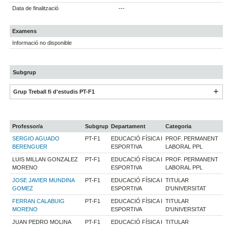
Data de finalització
---
Examens
Informació no disponible
Subgrup
Grup Treball fi d'estudis PT-F1
Professor/a
Subgrup
Departament
Categoria
SERGIO AGUADO
PT-F1
EDUCACIÓ FÍSICA I
PROF. PERMANENT
BERENGUER
ESPORTIVA
LABORAL PPL
LUIS MILLAN GONZALEZ
PT-F1
EDUCACIÓ FÍSICA I
PROF. PERMANENT
MORENO
ESPORTIVA
LABORAL PPL
JOSE JAVIER MUNDINA
PT-F1
EDUCACIÓ FÍSICA I
TITULAR
GOMEZ
ESPORTIVA
D'UNIVERSITAT
FERRAN CALABUIG
PT-F1
EDUCACIÓ FÍSICA I
TITULAR
MORENO
ESPORTIVA
D'UNIVERSITAT
JUAN PEDRO MOLINA
PT-F1
EDUCACIÓ FÍSICA I
TITULAR