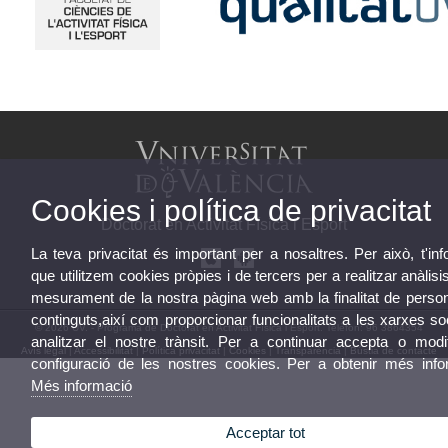
Cookies i política de privacitat
Doctorat en Activitat Física i Esport
La teva privacitat és important per a nosaltres. Per això, t'i
que utilitzem cookies pròpies i de tercers per a realitzar anàlisis
mesurament de la nostra pàgina web amb la finalitat de person
continguts,així com proporcionar funcionalitats a les xarxes so
© 2026 UV. - Programa de Doctorat en Activitat Física i Esport. Telèfon: 96 3864354
analitzar el nostre trànsit. Per a continuar accepta o modif
Avís legal
|
Accessibilitat
|
Política privacitat
|
Cookies
|
Transparència
|
Bústia de contacte
configuració de les nostres cookies. Per a obtenir més info
Més informació
Acceptar tot