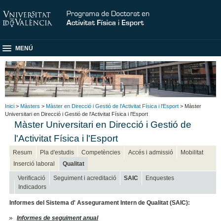
MENÚ
Inici
>
Màsters
>
Màster en Direcció i Gestió de l'Activitat Física i l'Esport
> Màster
Universitari en Direcció i Gestió de l'Activitat Física i l'Esport
Màster Universitari en Direcció i Gestió de
l'Activitat Física i l'Esport
Resum
Pla d'estudis
Competències
Accés i admissió
Mobilitat
Inserció laboral
Qualitat
Verificació
Seguiment i acreditació
SAIC
Enquestes
Indicadors
Informes del Sistema d' Assegurament Intern de Qualitat (SAIC):
Informes de seguiment anual