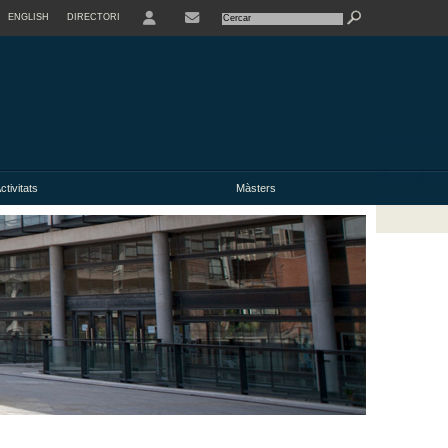
ENGLISH
DIRECTORI
USER
ctivitats
Màsters