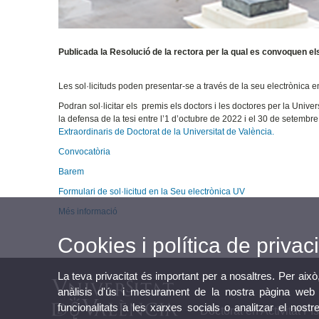
Publicada la Resolució de la rectora per la qual es convoquen e
Les sol·licituds poden presentar-se a través de la seu electrònica 
Podran sol·licitar els premis els doctors i les doctores per la Univ
la defensa de la tesi entre l’1 d’octubre de 2022 i el 30 de setembre 
Extraordinaris de Doctorat de la Universitat de València.
Convocatòria
Barem
Formulari de sol·licitud en la Seu electrònica UV
Més informació
Cookies i política de privaci
La teva privacitat és important per a nosaltres. Per això
anàlisis d'ús i mesurament de la nostra pàgina web a
funcionalitats a les xarxes socials o analitzar el nostr
Doctorat en Activitat Fís