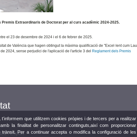
ls Premis Extraordinaris de Doctorat per al curs acadèmic 2024-2025.
entre el 23 de desembre de 2024 i el 6 de febrer de 2025.
ersitat de València que hagen obtingut la màxima qualificació de "Excel·lent cum La
de 2024, sense perjudici de l'aplicació de l'article 3 del
Reglament dels Premis
tat
, t'informem que utilitzem cookies pròpies i de tercers per a realitzar
mb la finalitat de personalitzar continguts,així com proporcionar
e trànsit. Per a continuar accepta o modifica la configuració de les
ica i Esport