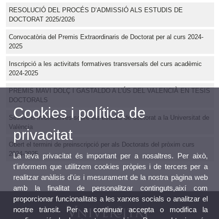
RESOLUCIÓ DEL PROCÉS D’ADMISSIÓ ALS ESTUDIS DE
DOCTORAT 2025/2026
Convocatòria del Premis Extraordinaris de Doctorat per al curs 2024-
2025
Inscripció a les activitats formatives transversals del curs acadèmic
2024-2025
PREMIS MAVI DOLÇ I GASTALDO A L’ÚS DEL VALENCIÀ EN TESIS
DOCTORALS
Cookies i política de
Sessions informatives sobre els estudis de doctorat a la Universitat de
València
privacitat
Obert el termini de preinscripció per als Doctorats del pròxim curs
2024-2025
La teva privacitat és important per a nosaltres. Per això,
t'informem que utilitzem cookies pròpies i de tercers per a
realitzar anàlisis d'ús i mesurament de la nostra pàgina web
amb la finalitat de personalitzar continguts,així com
proporcionar funcionalitats a les xarxes socials o analitzar el
nostre trànsit. Per a continuar accepta o modifica la