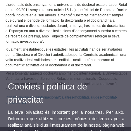
L'ordenació dels ensenyaments universitaris de doctorat establerta pel Reial
decret 99/2011 senyala al seu article 15.1.a) que "el títol de Doctora o Doctor
podrà incloure en el seu anvers la menció "Doctorat internacional" sempre
que durant el període de formació, la doctoranda o el doctorand haja
realitzat una o diverses estades durant, almenys, tres mesos de durada fora
d' Espanya en una o diverses institucions d' ensenyament superior o centres
de recerca de prestigi, amb l' objecte de complementar i reforçar la seva
formació investigadora".
Igualment, s' estableix que les estades i les activitats han de ser avalades
per la Directora o el Director i autoritzades per la Comissió acadèmica i, una
volta realitzades i validades per l' entitat d' acollida, s'incorporaran al
document d' activitats de la doctoranda o el doctorand.
Per a fomentar aquests doctorats amb menció internacional, la Universitat de
València, a través del Servei de Relacions Internacionals i Cooperació,
Cookies i política de
convoca anualment una línia d'ajudes dirigides a facilitar la realització
d'aquestes estades.
privacitat
https://www.uv.es/uvinternacional/ca/altres-mobilitats/ajudes-mobilitat-
doctorat.html
La teva privacitat és important per a nosaltres. Per això,
t'informem que utilitzem cookies pròpies i de tercers per a
realitzar anàlisis d'ús i mesurament de la nostra pàgina web