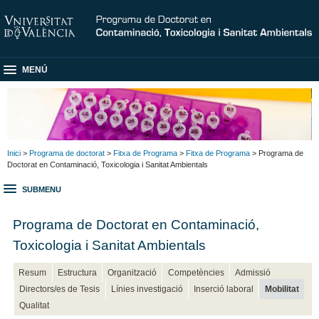
MENÚ
Inici
>
Programa de doctorat
>
Fitxa de Programa
>
Fitxa de Programa
> Programa de
Doctorat en Contaminació, Toxicologia i Sanitat Ambientals
SUBMENU
Programa de Doctorat en Contaminació,
Toxicologia i Sanitat Ambientals
Resum
Estructura
Organització
Competències
Admissió
Directors/es de Tesis
Línies investigació
Inserció laboral
Mobilitat
Qualitat