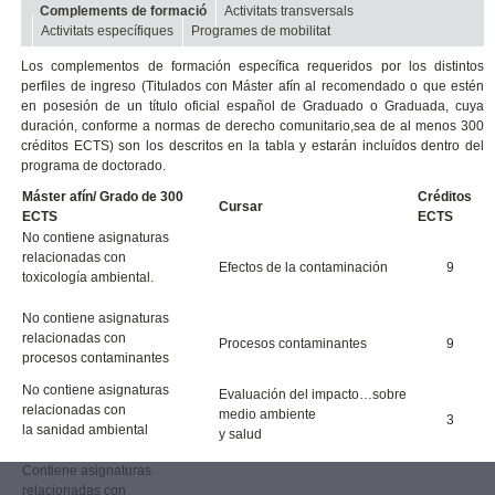
Complements de formació
Activitats transversals
Activitats específiques
Programes de mobilitat
Los complementos de formación específica requeridos por los distintos
perfiles de ingreso (Titulados con Máster afín al recomendado o que estén
en posesión de un título oficial español de Graduado o Graduada, cuya
duración, conforme a normas de derecho comunitario,sea de al menos 300
créditos ECTS) son los descritos en la tabla y estarán incluídos dentro del
programa de doctorado.
Máster afín/ Grado de 300
Créditos
Cursar
ECTS
ECTS
No contiene asignaturas
relacionadas con
Efectos de la contaminación
9
toxicología ambiental.
No contiene asignaturas
relacionadas con
Procesos contaminantes
9
procesos contaminantes
No contiene asignaturas
Evaluación del impacto…sobre
relacionadas con
medio ambiente
3
la sanidad ambiental
y salud
Contiene asignaturas
relacionadas con