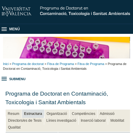
MENÚ
Inici
>
Programa de doctorat
>
Fitxa de Programa
>
Fitxa de Programa
> Programa de
Doctorat en Contaminació, Toxicologia i Sanitat Ambientals
SUBMENU
Programa de Doctorat en Contaminació,
Toxicologia i Sanitat Ambientals
Resum
Estructura
Organització
Competències
Admissió
Directors/es de Tesis
Línies investigació
Inserció laboral
Mobilitat
Qualitat