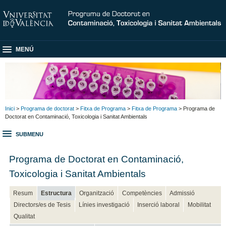
MENÚ
Inici
>
Programa de doctorat
>
Fitxa de Programa
>
Fitxa de Programa
> Programa de
Doctorat en Contaminació, Toxicologia i Sanitat Ambientals
SUBMENU
Programa de Doctorat en Contaminació,
Toxicologia i Sanitat Ambientals
Resum
Estructura
Organització
Competències
Admissió
Directors/es de Tesis
Línies investigació
Inserció laboral
Mobilitat
Qualitat