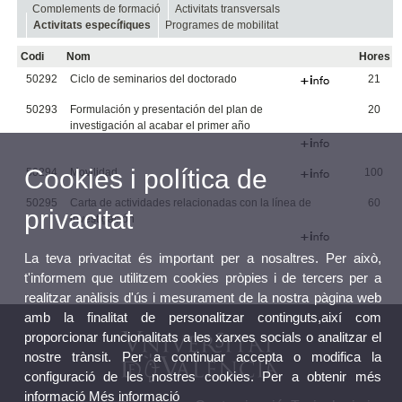
Complements de formació
Activitats transversals
Activitats específiques
Programes de mobilitat
Codi
Nom
Hores
50292
Ciclo de seminarios del doctorado
21
50293
Formulación y presentación del plan de
20
investigación al acabar el primer año
Cookies i política de
50294
Movilidad
100
50295
Carta de actividades relacionadas con la línea de
60
privacitat
investigación
La teva privacitat és important per a nosaltres. Per això,
t'informem que utilitzem cookies pròpies i de tercers per a
realitzar anàlisis d'ús i mesurament de la nostra pàgina web
amb la finalitat de personalitzar continguts,així com
proporcionar funcionalitats a les xarxes socials o analitzar el
nostre trànsit. Per a continuar accepta o modifica la
configuració de les nostres cookies. Per a obtenir més
informació
Més informació