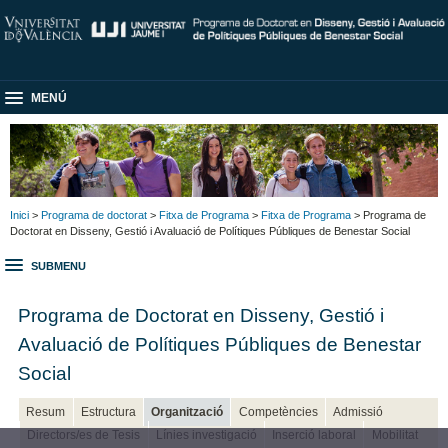
MENÚ
Inici
>
Programa de doctorat
>
Fitxa de Programa
>
Fitxa de Programa
> Programa de
Doctorat en Disseny, Gestió i Avaluació de Polítiques Públiques de Benestar Social
SUBMENU
Programa de Doctorat en Disseny, Gestió i
Avaluació de Polítiques Públiques de Benestar
Social
Resum
Estructura
Organització
Competències
Admissió
Directors/es de Tesis
Línies investigació
Inserció laboral
Mobilitat