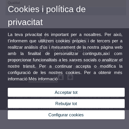
Qualitat
Cookies i política de
Coordinació i Comissió Acadèmica
Recursos
privacitat
La teva privacitat és important per a nosaltres. Per això,
t'informem que utilitzem cookies pròpies i de tercers per a
realitzar anàlisis d'ús i mesurament de la nostra pàgina web
amb la finalitat de personalitzar continguts,així com
proporcionar funcionalitats a les xarxes socials o analitzar el
Programa de Doctorat en Disseny, Gestió i Avaluació de
nostre trànsit. Per a continuar accepta o modifica la
Polítiques Públiques de Benestar Social
configuració de les nostres cookies. Per a obtenir més
informació
Més informació
Acceptar tot
© 2026 UV. - Institut Universitari d’Investigació de Polítiques de Benestar Social
(Polibenestar).C/ Serpis, 29. 46022 – València. Telèfon: (+34) 96 162 54 12
Rebutjar tot
Avís legal
|
Accessibilitat
|
Política privacitat
|
Cookies
|
Transparència
|
Bústia de contacte
Configurar cookies