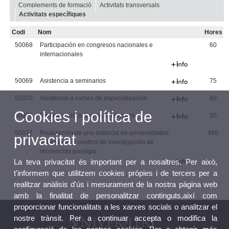
Complements de formació
Activitats transversals
Activitats específiques
Codi
Nom
Hores
50068
Participación en congresos nacionales e
60
internacionales
50069
Asistencia a seminarios
75
50070
Asistencia a cursos de especialización
60
Cookies i política de
50071
Participación activa en seminarios
30
50072
Realización de una estancia en universidades
480
privacitat
extranjeras o centros de investigación de
reconocido prestigio
La teva privacitat és important per a nosaltres. Per això,
t'informem que utilitzem cookies pròpies i de tercers per a
realitzar anàlisis d'ús i mesurament de la nostra pàgina web
amb la finalitat de personalitzar continguts,així com
proporcionar funcionalitats a les xarxes socials o analitzar el
nostre trànsit. Per a continuar accepta o modifica la