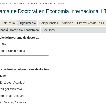
ograma de Doctorat en Economia Internacional i Turisme
ama de Doctorat en Economia Internacional i 
Estructura
Organització
Competències
Admissió
Directors/es de Tesis
inació i Comissió Acadèmica
Recursos
ció del programa de doctorat
, Nom
nguer Contri, Gloria
 acadèmica del programa de doctorat
 Nom
rdó López, Vicente J.
esinger, Walesska
era Taulet, Amparo
az Salazar, Salvador