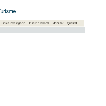
Turisme
Línies investigació
Inserció laboral
Mobilitat
Qualitat