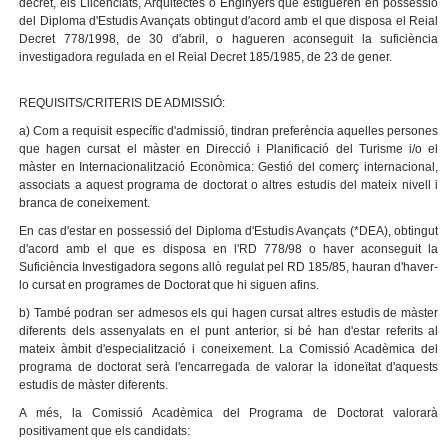
decret, els Llicenciats, Arquitectes o Enginyers que estigueren en possessió
del Diploma d'Estudis Avançats obtingut d'acord amb el que disposa el Reial
Decret 778/1998, de 30 d'abril, o hagueren aconseguit la suficiència
investigadora regulada en el Reial Decret 185/1985, de 23 de gener.
REQUISITS/CRITERIS DE ADMISSIÓ:
a) Com a requisit específic d'admissió, tindran preferència aquelles persones
que hagen cursat el màster en Direcció i Planificació del Turisme i/o el
màster en Internacionalització Econòmica: Gestió del comerç internacional,
associats a aquest programa de doctorat o altres estudis del mateix nivell i
branca de coneixement.
En cas d'estar en possessió del Diploma d'Estudis Avançats (*DEA), obtingut
d'acord amb el que es disposa en l'RD 778/98 o haver aconseguit la
Suficiència Investigadora segons allò regulat pel RD 185/85, hauran d'haver-
lo cursat en programes de Doctorat que hi siguen afins.
b) També podran ser admesos els qui hagen cursat altres estudis de màster
diferents dels assenyalats en el punt anterior, si bé han d'estar referits al
mateix àmbit d'especialització i coneixement. La Comissió Acadèmica del
programa de doctorat serà l'encarregada de valorar la idoneïtat d'aquests
estudis de màster diferents.
A més, la Comissió Acadèmica del Programa de Doctorat valorarà
positivament que els candidats: