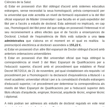
Ciències de la Salut.
d) Estar en possessió d'un títol obtingut d'acord amb sistemes educatius
estrangers, sense necessitat la seua homologació, prèvia comprovació per
la universitat que este acredita un nivell de formació equivalent a la del títol
oficial espanyol de Màster Universitari i que faculta en el país expedidor del
títol per a l'accés a estudis de doctorat. Esta admissió no implicarà, en cap
cas, l'homologació del títol previ del que estiga en possessió l'interessat ni el
seu reconeixement a altres efectes que el de l'accés a ensenyances de
Doctorat. L'estudi de l'equivalència de títols està subjecte a una
taxa
administrativa
que s'abona en el moment en el qual es realitza la
preinscripció electrònica al doctorat i ascendeix a
155,22 €.
e) Estar en possessió d'un altre títol espanyol de Doctor obtingut d'acord amb
anteriors ordenacions universitàries
f) Estar en possessió d'un títol universitari oficial que haja obtingut la
correspondència al nivell 3 del Marc Espanyol de Qualificacions per a
l'educació superior, d'acord amb el procediment que estableix el Reial
Decret 967/2014, de 21 de novembre, pel qual s'estableixen els requisits i el
procediment per a l'homologació i la declaració d'equivalència a titulació i a
nivell acadèmic universitari oficial i per a la convalidació d'estudis estrangers
d'educació superior, i el procediment per determinar la correspondència als
nivells del Marc Espanyol de Qualificacions per a l'educació superior dels
títols oficials d'arquitecte, enginyer, llicenciat, arquitecte tècnic, enginer tècnic
i diplomat.
A més podran ser admesos als estudis de doctorat regulats en este reial