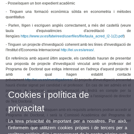
- Posseïsquen un bon expedient acadèmic
- Tinguen una formació econòmica sòlida en econometria i mètodes
quantitatius
- Parlen, lligen i escriguen anglés correctament, a més del castellà (veure
taula d'equivalències d'acreditació de
llengües
https://www.uv.es/fatwireed/userfiles/file/taula_acred_l2-1(2).pdf
)
- Tinguen un projecte d'investigació coherent amb les línies d'investigació de
l'Institut d'Economia Internacional
http://iei.uv.es/areas/
.
En referència amb aquest últim aspecte, els candidats hauran de presentar
una proposta de projecte d'investigació vinculat amb un professor del
Programa de Doctorat que estiga interessat en l'adreça d'aquest projecte i
amb el qual hagen establit contacte
prèviament
http://iei.uv.es/investigadores/
. El projecte d'investigació presentat
haurà d'estar signat pel candidat i el professor. En cas de ser admés en el
programa de doctorat, aquesta informació es tindrà en compte per la
Cookies i política de
Comissió Acadèmica del Programa de Doctorat per a l'assignació de director
de Tesi Doctoral.
privacitat
Els estudiants que complisquen amb els requisits anteriors podran accedir al
Programa de Doctorat, i serà la Comissió Acadèmica del Programa de
La teva privacitat és important per a nosaltres. Per això,
Doctorat l'encarregada de verificar el compliment dels requisits anteriors per
a l'admissió del doctorand.”
t'informem que utilitzem cookies pròpies i de tercers per a