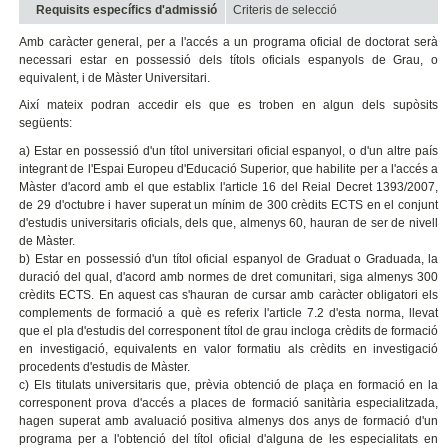
Requisits específics d'admissió
Criteris de selecció
Amb caràcter general, per a l'accés a un programa oficial de doctorat serà
necessari estar en possessió dels títols oficials espanyols de Grau, o
equivalent, i de Màster Universitari.
Així mateix podran accedir els que es troben en algun dels supòsits
següents:
a) Estar en possessió d'un títol universitari oficial espanyol, o d'un altre país
integrant de l'Espai Europeu d'Educació Superior, que habilite per a l'accés a
Màster d'acord amb el que establix l'article 16 del Reial Decret 1393/2007,
de 29 d'octubre i haver superat un mínim de 300 crèdits ECTS en el conjunt
d'estudis universitaris oficials, dels que, almenys 60, hauran de ser de nivell
de Màster.
b) Estar en possessió d'un títol oficial espanyol de Graduat o Graduada, la
duració del qual, d'acord amb normes de dret comunitari, siga almenys 300
crèdits ECTS. En aquest cas s'hauran de cursar amb caràcter obligatori els
complements de formació a què es referix l'article 7.2 d'esta norma, llevat
que el pla d'estudis del corresponent títol de grau incloga crèdits de formació
en investigació, equivalents en valor formatiu als crèdits en investigació
procedents d'estudis de Màster.
c) Els titulats universitaris que, prèvia obtenció de plaça en formació en la
corresponent prova d'accés a places de formació sanitària especialitzada,
hagen superat amb avaluació positiva almenys dos anys de formació d'un
programa per a l'obtenció del títol oficial d'alguna de les especialitats en