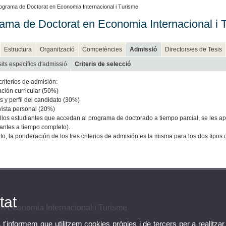
ograma de Doctorat en Economia Internacional i Turisme
ama de Doctorat en Economia Internacional i 
Estructura
Organització
Competències
Admissió
Directors/es de Tesis
its específics d'admissió
Criteris de selecció
riterios de admisión:
ación curricular (50%)
és y perfil del candidato (30%)
vista personal (20%)
llos estudiantes que accedan al programa de doctorado a tiempo parcial, se les ap
iantes a tiempo completo).
to, la ponderación de los tres criterios de admisión es la misma para los dos tipos
tat
n Economia Internacional i Turisme
, t'informem que utilitzem cookies pròpies i de tercers per a realitzar