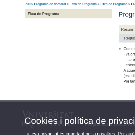
Inici
>
Programa de doctorat
>
Fitxa de Programa
>
Fitxa de Programa
> Pr
Progr
Fitxa de Programa
Resum
Requis
Como c
· valor
· inter
· entre
A aque
(estud
Por tan
Cookies i política de privaci
Programa de Doctorat e
La teva privacitat és important per a nosaltres. Per això