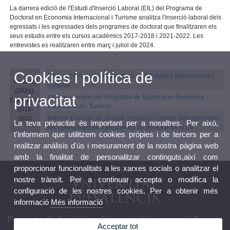
La darrera edició de l'Estudi d'Inserció Laboral (EIL) del Programa de
Doctorat en Economia Internacional i Turisme analitza l'inserció laboral dels
egressats i les egressades dels programes de doctorat que finalitzaren els
seus estudis entre els cursos acadèmics 2017-2018 i 2021-2022. Les
entrevistes es realitzaren entre març i juliol de 2024.
Cookies i política de
Fitxa del Programa de Doctorat en Economia Internacional i
II estudi
Turisme
(2024).
privacitat
Informe complet del Programa de Doctorat en Economia
Egressats
Internacional i Turisme
2018-
Informe Executiu de l'Estudi d'Inserció Laboral dels egressats i
2022
La teva privacitat és important per a nosaltres. Per això,
les egressades dels programes de doctorat de la UV
t'informem que utilitzem cookies pròpies i de tercers per a
realitzar anàlisis d'ús i mesurament de la nostra pàgina web
amb la finalitat de personalitzar continguts,així com
proporcionar funcionalitats a les xarxes socials o analitzar el
nostre trànsit. Per a continuar accepta o modifica la
configuració de les nostres cookies. Per a obtenir més
informació
Més informació
Programa de Doctorat en Economia Internacional i Turisme
Acceptar tot