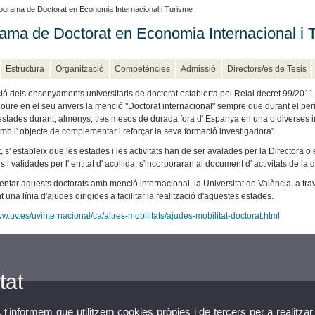
ograma de Doctorat en Economia Internacional i Turisme
ama de Doctorat en Economia Internacional i 
Estructura
Organització
Competències
Admissió
Directors/es de Tesis
ió dels ensenyaments universitaris de doctorat establerta pel Reial decret 99/2011 s
loure en el seu anvers la menció "Doctorat internacional" sempre que durant el perí
estades durant, almenys, tres mesos de durada fora d' Espanya en una o diverses i
amb l' objecte de complementar i reforçar la seva formació investigadora".
 s' estableix que les estades i les activitats han de ser avalades per la Directora o
s i validades per l' entitat d' acollida, s'incorporaran al document d' activitats de l
entar aquests doctorats amb menció internacional, la Universitat de València, a tr
una línia d'ajudes dirigides a facilitar la realització d'aquestes estades.
ww.uv.es/uvinternacional/ca/altres-mobilitats/ajudes-mobilitat-doctorat.html
tat
, t'informem que utilitzem cookies pròpies i de tercers per a realitzar