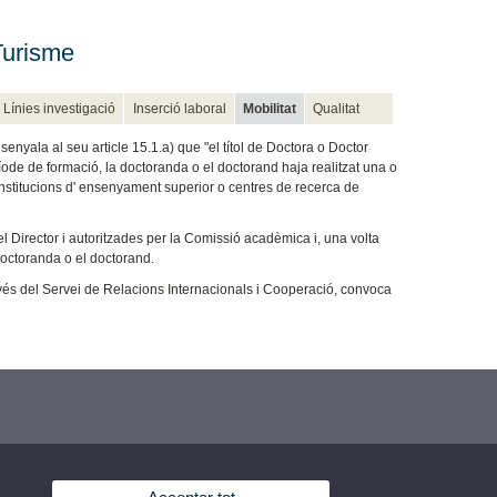
Turisme
Línies investigació
Inserció laboral
Mobilitat
Qualitat
enyala al seu article 15.1.a) que "el títol de Doctora o Doctor
ode de formació, la doctoranda o el doctorand haja realitzat una o
nstitucions d' ensenyament superior o centres de recerca de
 el Director i autoritzades per la Comissió acadèmica i, una volta
a doctoranda o el doctorand.
avés del Servei de Relacions Internacionals i Cooperació, convoca