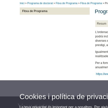
Inici
>
Programa de doctorat
>
Fitxa de Programa
>
Fitxa de Programa
> Pr
Progr
Fitxa de Programa
Resum
L'ordenac
podrà inc
diverses 
prestigi, 
Igualment,
realitzade
Per a fom
anualment 
https://w
Cookies i política de privaci
La teva privacitat és important per a nosaltres. Per això